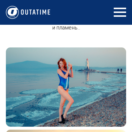
Ice ice babys
Они сошлись. Вода и камень, стихи и проза, лед
и пламень...