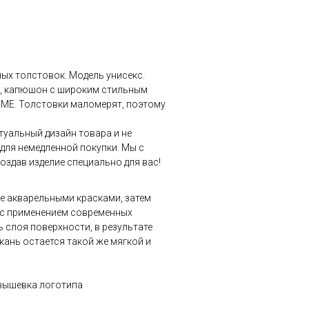
ых толстовок. Модель унисекс.
а, капюшон с широким стильным
IME. Толстовки маломерят, поэтому
туальный дизайн товара и не
для немедленной покупки. Мы с
оздав изделие специально для вас!
 акварельными красками, затем
 с применением современных
ь слоя поверхности, в результате
кань остается такой же мягкой и
 вышевка логотипа