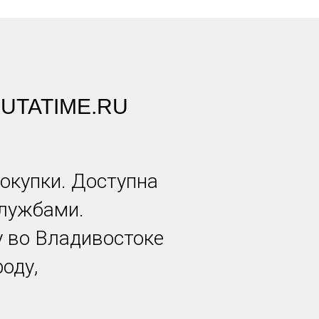
UTATIME.RU
окупки. Доступна
службами.
у во Владивостоке
оду,