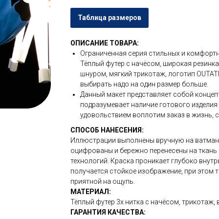
Таблица размеров
ОПИСАНИЕ ТОВАРА:
Ограниченная серия стильных и комфортн
Тёплый футер с начёсом, широкая резинк
шнуром, мягкий трикотаж, логотип OUTAT
выбирать надо на один размер больше.
Данный макет представляет собой концеп
подразумевает наличие готового изделия 
удовольствием воплотим заказ в жизнь, с
СПОСОБ НАНЕСЕНИЯ:
Иллюстрации выполнены вручную на ватмане
оцифрованы и бережно перенесены на ткань
технологий. Краска проникает глубоко внутр
получается стойкое изображение, при этом т
приятной на ощупь.
МАТЕРИАЛ:
Тёплый футер 3х нитка с начёсом, трикотаж,
ГАРАНТИЯ КАЧЕСТВА: