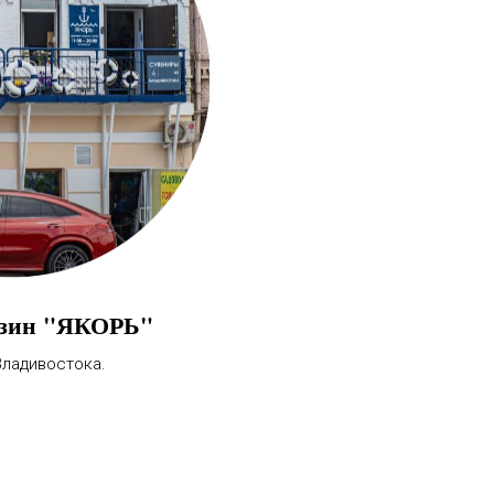
азин "ЯКОРЬ"
ладивостока.