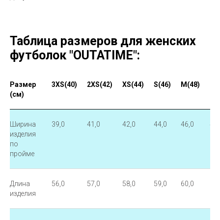
Таблица размеров для женских
футболок "OUTATIME":
Размер
3XS(40)
2XS(42)
XS(44)
S(46)
M(48)
L(5
(см)
Ширина
39,0
41,0
42,0
44,0
46,0
48,
изделия
по
пройме
Длина
56,0
57,0
58,0
59,0
60,0
61,
изделия