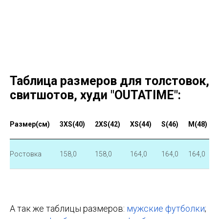
Таблица размеров для толстовок,
свитшотов, худи "OUTATIME":
Размер(см)
3XS(40)
2XS(42)
XS(44)
S(46)
M(48)
Ростовка
158,0
158,0
164,0
164,0
164,0
А так же таблицы размеров:
мужские футболки
;