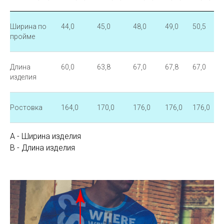
Ширина по
44,0
45,0
48,0
49,0
50,5
пройме
Длина
60,0
63,8
67,0
67,8
67,0
изделия
Ростовка
164,0
170,0
176,0
176,0
176,0
А - Ширина изделия
В - Длина изделия