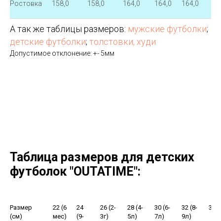
Ростовка
158,0
158,0
164,0
164,0
164,0
170
А так же таблицы размеров:
мужские футболки
;
детские футболки
;
толстовки, худи
Допустимое отклонение: +- 5мм
Таблица размеров для детских
футболок "OUTATIME":
Размер
22 (6
24
26 (2-
28 (4-
30 (6-
32 (8-
34(
(см)
мес)
(9-
3г)
5л)
7л)
9л)