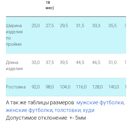
18
мес)
Ширина
25,0
27,5
29,5
31,5
33,3
35,5
37,
изделия
по
пройме
Длина
35,0
37,5
39,5
44,3
46,5
51,0
53,
изделия
Ростовка
92,0
98,0
104,0
116,0
128,0
140,0
146
А так же таблицы размеров:
мужские футболки
;
женские футболки
;
толстовки, худи
Допустимое отклонение: +- 5мм