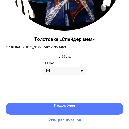
Толстовка «Спайдер мем»
Удивительный худи унисекс с принтом
В п
зам
5 000
р.
Размер
Подробнее
Быстрая покупка