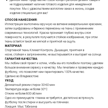
Данный макет представляет собой концептуальный дизайн товара и
не подразумевает наличие готового изделия для немедленной
покупки. Мы с удовольствием воплотим заказ в жизнь, создав
изделие специально для вас!
СПОСОБ НАНЕСЕНИЯ:
Иллюстрации выполнены вручную на ватмане акварельными красками,
затем оцифрованы и бережно перенесены на ткань с применением
современных технологий. Краска проникает глубоко внутрь слоя
поверхности, в результате получается стойкое изображение, при этом
ткань остается такой же мягкой и приятной на ощупь.
МАТЕРИАЛ:
Спортивной ткань Климат-Контроль. Дышащая, приятная в
носке, стойкая к загрязнениям, не выстирывается и выгорает на солнце.
ГАРАНТИЯ КАЧЕСТВА:
Мы любим свой проект и хотим, чтобы вы его полюбили поэтому уделяем
большое внимание сервису и качеству. Мы печатаем и проверяем каждую
футболку, что позволяет нам гарантировать 100% качество.
Сделано во Владивостоке.
УХОД:
Деликатный режим стирки 30-60 мин
Температура воды не более 30°C
Отжим не более 800 об/мин
Одно из преимуществ -глажка не требуется, достаточно встряхнуть
футболку после стирки и высушить на плечиках.
Локация: Мыс Тобизина