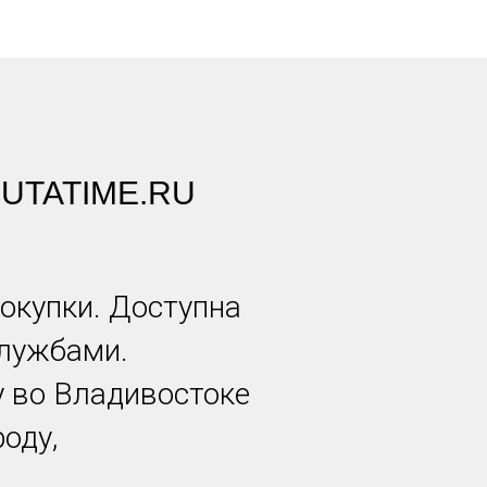
UTATIME.RU
окупки. Доступна
службами.
у во Владивостоке
оду,